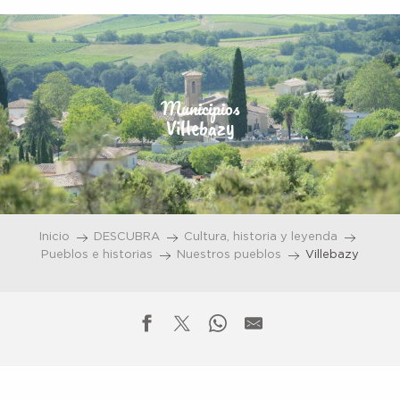
Aller
au
contenu
principal
Municipios
Villebazy
Inicio
DESCUBRA
Cultura, historia y leyenda
Pueblos e historias
Nuestros pueblos
Villebazy