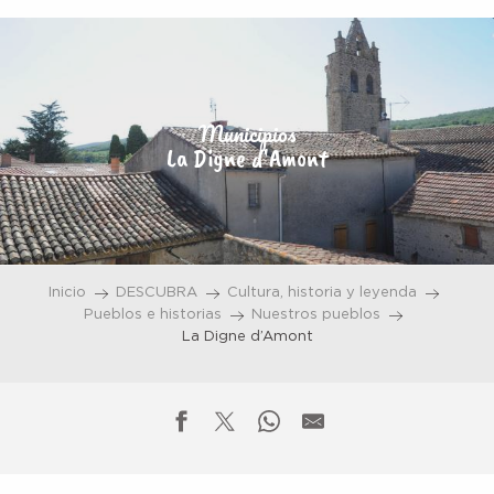
Aller
au
contenu
principal
Municipios
La Digne d'Amont
Inicio
DESCUBRA
Cultura, historia y leyenda
Pueblos e historias
Nuestros pueblos
La Digne d’Amont