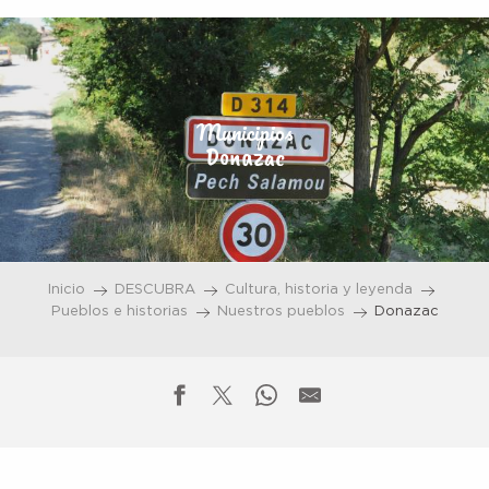
Aller
au
contenu
principal
Municipios
Donazac
Inicio
DESCUBRA
Cultura, historia y leyenda
Pueblos e historias
Nuestros pueblos
Donazac