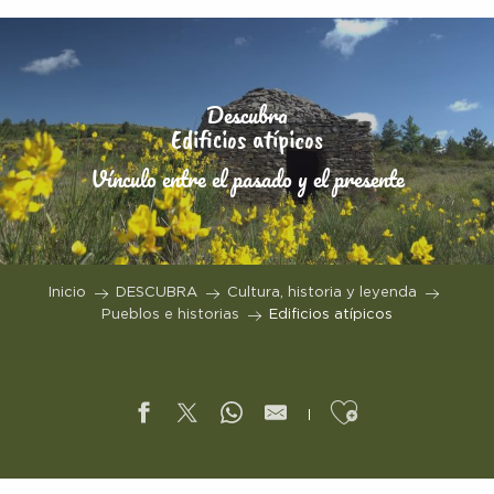
Aller
au
contenu
principal
Descubra
Edificios atípicos
Vínculo entre el pasado y el presente
Inicio
DESCUBRA
Cultura, historia y leyenda
Pueblos e historias
Edificios atípicos
Ajouter aux f