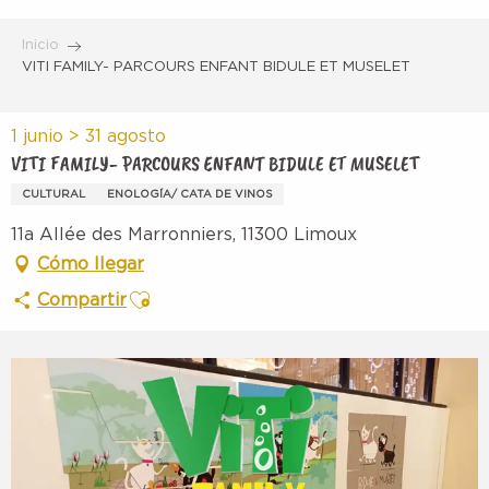
Aller
au
Inicio
contenu
VITI FAMILY- PARCOURS ENFANT BIDULE ET MUSELET
principal
1 junio > 31 agosto
VITI FAMILY- PARCOURS ENFANT BIDULE ET MUSELET
CULTURAL
ENOLOGÍA/ CATA DE VINOS
11a Allée des Marronniers, 11300 Limoux
Cómo llegar
Ajouter aux favoris
Compartir