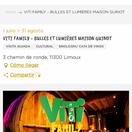
Aller
au
Inicio
VITI FAMILY - BULLES ET LUMIÈRES MAISON GUINOT
contenu
principal
1 julio > 31 agosto
VITI FAMILY - BULLES ET LUMIÈRES MAISON GUINOT
VISITA GUIADA
CULTURAL
ENOLOGÍA/ CATA DE VINOS
3 chemin de ronde, 11300 Limoux
Cómo llegar
Ajouter aux favoris
Compartir