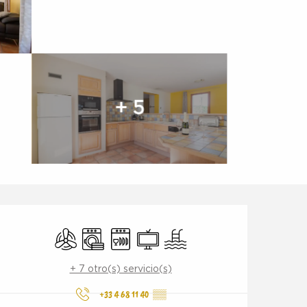
+ 5
Horarios y datos de conta
Aire Acondicionado
Lavadora
Lavavajillas
Televisión
Piscina
+ 7 otro(s) servicio(s)
+33 4 68 11 40
▒▒