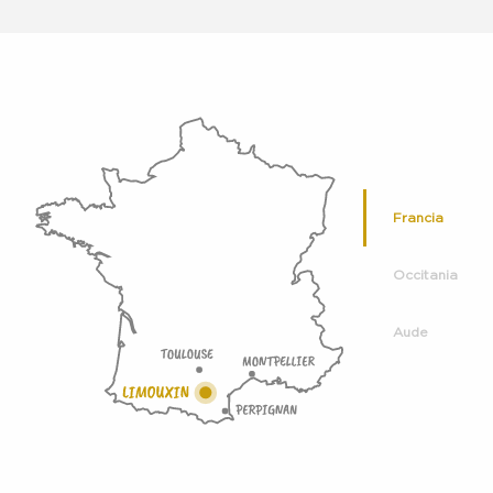
Francia
Occitania
Aude