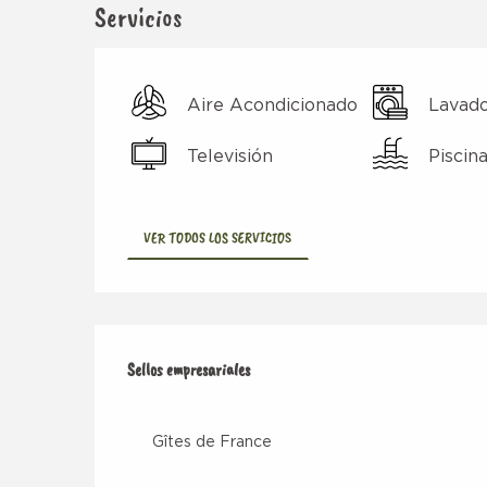
Servicios
Aire Acondicionado
Lavad
Televisión
Piscin
VER TODOS LOS SERVICIOS
Oferta de prestacio
Sellos empresariales
Sellos empresariales
Gîtes de France