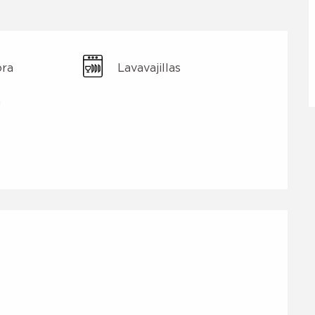
ora
Lavavajillas
a
nes