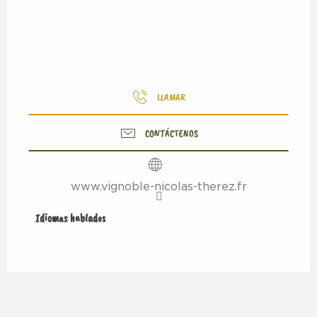
LLAMAR
CONTÁCTENOS
www.vignoble-nicolas-therez.fr
Idiomas hablados
Idiomas hablados