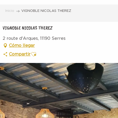
Aller
au
Inicio
VIGNOBLE NICOLAS THEREZ
contenu
principal
VIGNOBLE NICOLAS THEREZ
2 route d'Arques, 11190 Serres
Cómo llegar
Ajouter aux favoris
Compartir