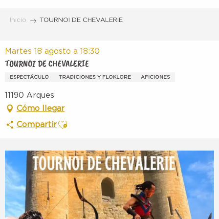
Aller
au
Inicio
TOURNOI DE CHEVALERIE
contenu
principal
Martes 18 agosto a 18:30
TOURNOI DE CHEVALERIE
ESPECTÁCULO
TRADICIONES Y FLOKLORE
AFICIONES
11190 Arques
Cómo llegar
Ajouter aux favoris
Compartir