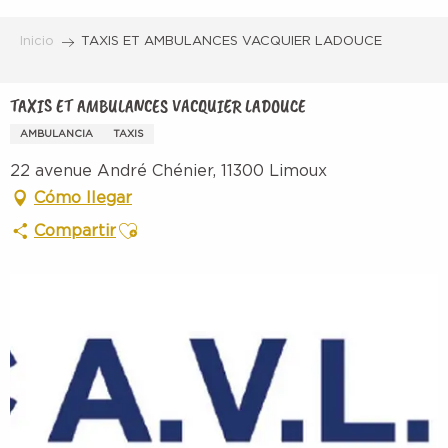
Aller
au
Inicio
TAXIS ET AMBULANCES VACQUIER LADOUCE
contenu
principal
TAXIS ET AMBULANCES VACQUIER LADOUCE
AMBULANCIA
TAXIS
22 avenue André Chénier, 11300 Limoux
Cómo llegar
Ajouter aux favoris
Compartir