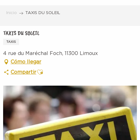
Aller
au
Inicio
TAXIS DU SOLEIL
contenu
principal
TAXIS DU SOLEIL
TAXIS
4 rue du Maréchal Foch, 11300 Limoux
Cómo llegar
Ajouter aux favoris
Compartir