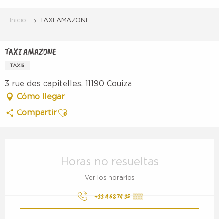
Aller
au
Inicio
TAXI AMAZONE
contenu
principal
TAXI AMAZONE
TAXIS
3 rue des capitelles, 11190 Couiza
Cómo llegar
Ajouter aux favoris
Compartir
Horarios y datos de contacto
Horas no resueltas
Ver los horarios
+33 4 68 74 35
▒▒