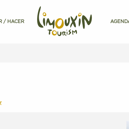
R / HACER
AGEND
r