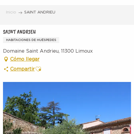
Aller
au
Inicio
SAINT ANDRIEU
contenu
principal
SAINT ANDRIEU
HABITACIONES DE HUÉSPEDES
Domaine Saint Andrieu, 11300 Limoux
Cómo llegar
Ajouter aux favoris
Compartir