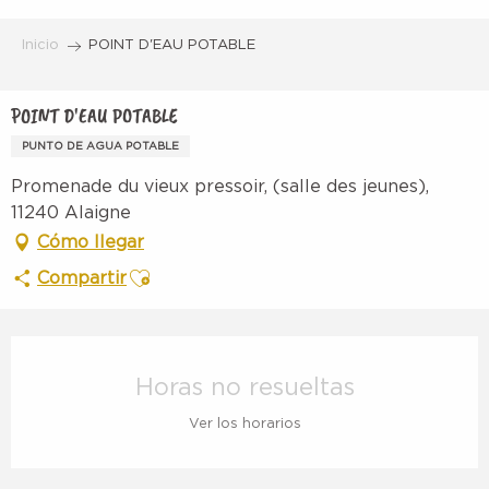
Aller
au
Inicio
POINT D'EAU POTABLE
contenu
principal
POINT D'EAU POTABLE
PUNTO DE AGUA POTABLE
Promenade du vieux pressoir, (salle des jeunes),
11240 Alaigne
Cómo llegar
Ajouter aux favoris
Compartir
Horarios y datos de contacto
Horas no resueltas
Ver los horarios