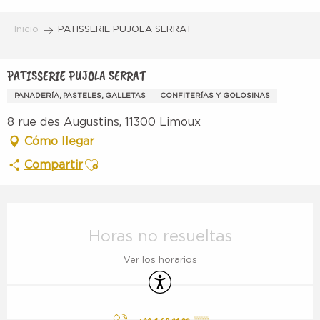
Aller
au
Inicio
PATISSERIE PUJOLA SERRAT
contenu
principal
PATISSERIE PUJOLA SERRAT
PANADERÍA, PASTELES, GALLETAS
CONFITERÍAS Y GOLOSINAS
8 rue des Augustins, 11300 Limoux
Cómo llegar
Ajouter aux favoris
Compartir
Horarios y datos de contacto
Horas no resueltas
Ver los horarios
Accesibilidad