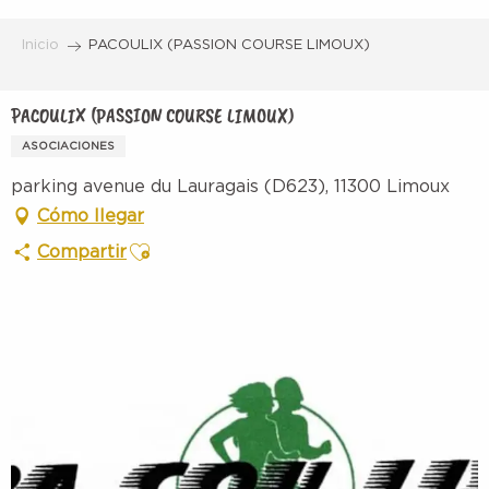
Aller
au
Inicio
PACOULIX (PASSION COURSE LIMOUX)
contenu
principal
PACOULIX (PASSION COURSE LIMOUX)
ASOCIACIONES
parking avenue du Lauragais (D623), 11300 Limoux
Cómo llegar
Ajouter aux favoris
Compartir