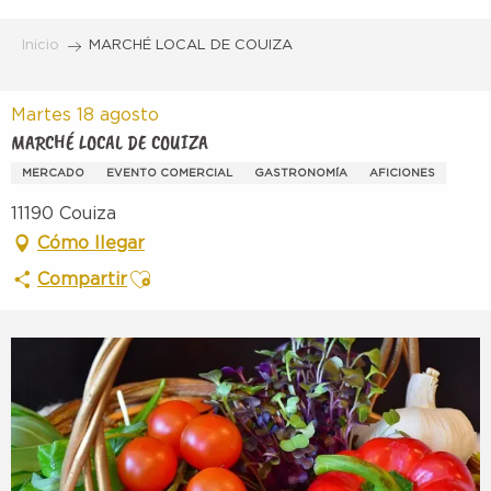
Aller
au
Inicio
MARCHÉ LOCAL DE COUIZA
contenu
principal
Martes 18 agosto
MARCHÉ LOCAL DE COUIZA
MERCADO
EVENTO COMERCIAL
GASTRONOMÍA
AFICIONES
11190 Couiza
Cómo llegar
Ajouter aux favoris
Compartir