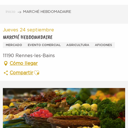
Aller
au
Inicio
MARCHÉ HEBDOMADAIRE
contenu
principal
Jueves 24 septiembre
MARCHÉ HEBDOMADAIRE
MERCADO
EVENTO COMERCIAL
AGRICULTURA
AFICIONES
11190 Rennes-les-Bains
Cómo llegar
Ajouter aux favoris
Compartir