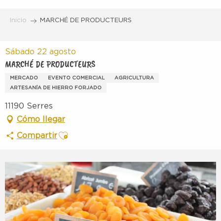
Aller
au
Inicio
MARCHÉ DE PRODUCTEURS
contenu
principal
Sábado 22 agosto
MARCHÉ DE PRODUCTEURS
MERCADO
EVENTO COMERCIAL
AGRICULTURA
ARTESANÍA DE HIERRO FORJADO
11190 Serres
Cómo llegar
Ajouter aux favoris
Compartir