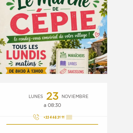
Horarios y datos de conta
23
LUNES
NOVIEMBRE
a 08:30
+33 4 68 31 11
▒▒