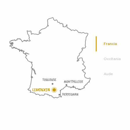
Francia
Occitania
Aude