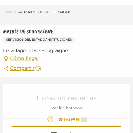
Aller
au
Inicio
MAIRIE DE SOUGRAIGNE
contenu
principal
MAIRIE DE SOUGRAIGNE
SERVICIOS DEL ESTADO/INSTITUCIONES
Le village, 11190 Sougraigne
Cómo llegar
Ajouter aux favoris
Compartir
Horarios y datos de contacto
Horas no resueltas
Ver los horarios
+33 4 68 69 84
▒▒