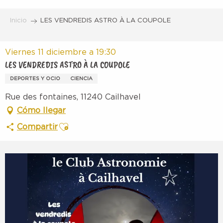
Aller
au
Inicio
LES VENDREDIS ASTRO À LA COUPOLE
contenu
principal
Viernes 11 diciembre a 19:30
LES VENDREDIS ASTRO À LA COUPOLE
DEPORTES Y OCIO
CIENCIA
Rue des fontaines, 11240 Cailhavel
Cómo llegar
Ajouter aux favoris
Compartir