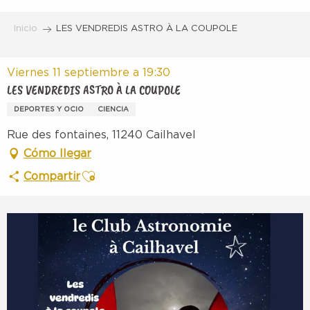
Aller
au
Inicio
LES VENDREDIS ASTRO À LA COUPOLE
contenu
principal
Viernes 11 septiembre a 19:30
LES VENDREDIS ASTRO À LA COUPOLE
DEPORTES Y OCIO
CIENCIA
Rue des fontaines, 11240 Cailhavel
Cómo llegar
Ajouter aux favoris
Compartir