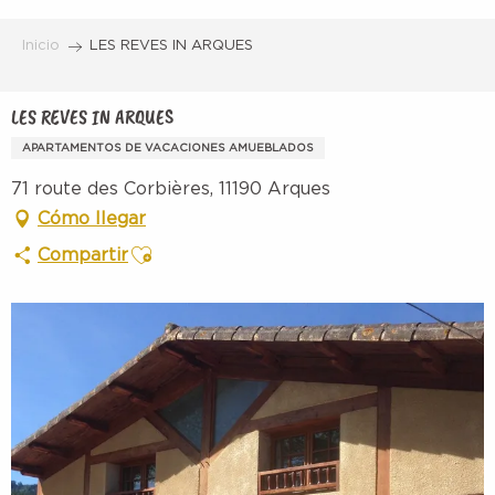
Aller
au
Inicio
LES REVES IN ARQUES
contenu
principal
LES REVES IN ARQUES
APARTAMENTOS DE VACACIONES AMUEBLADOS
71 route des Corbières, 11190 Arques
Cómo llegar
Ajouter aux favoris
Compartir