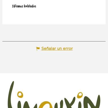
Idiomas hablados
Idiomas hablados
Señalar un error