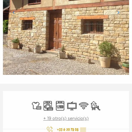
Horarios y datos de contacto
Sábanas y ropa de cama
Lavadora
Lavavajillas
Televisión
Wifi
Juegos infantiles
+ 19 otro(s) servicio(s)
+33 6 20 78 08
▒▒