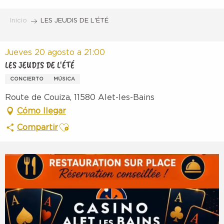
Aller
au
Inicio
LES JEUDIS DE L'ÉTÉ
contenu
principal
Jueves 20 agosto a 21:00
LES JEUDIS DE L'ÉTÉ
CONCIERTO
MÚSICA
Route de Couiza, 11580 Alet-les-Bains
Cómo llegar
Ajouter aux favoris
Compartir