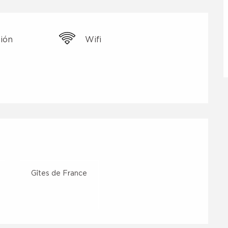
sión
Wifi
nes
Gîtes de France