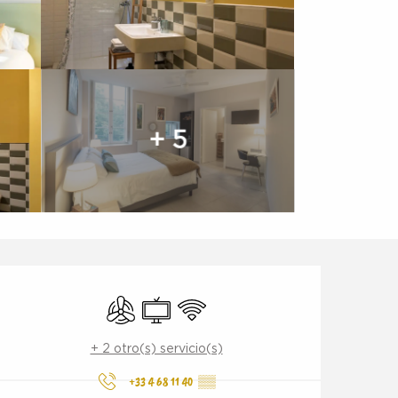
+ 5
Horarios y datos de conta
Aire Acondicionado
Televisión
Wifi
+ 2 otro(s) servicio(s)
+33 4 68 11 40
▒▒