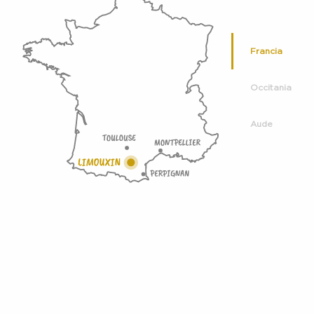
Francia
Occitania
Aude