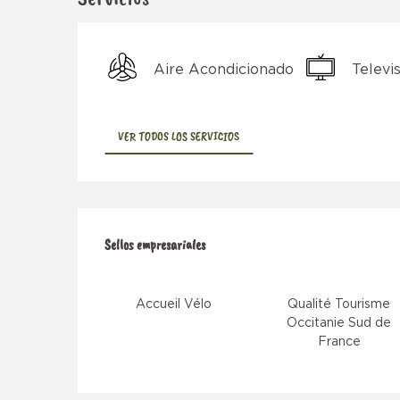
Aire Acondicionado
Televi
VER TODOS LOS SERVICIOS
Oferta de prestacio
Sellos empresariales
Sellos empresariales
Accueil Vélo
Qualité Tourisme
Occitanie Sud de
France