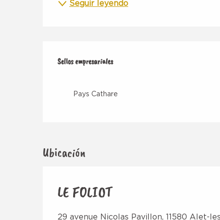
Seguir leyendo
Oferta de prestacio
Sellos empresariales
Sellos empresariales
Pays Cathare
Ubicación
LE FOLIOT
29 avenue Nicolas Pavillon, 11580 Alet-le