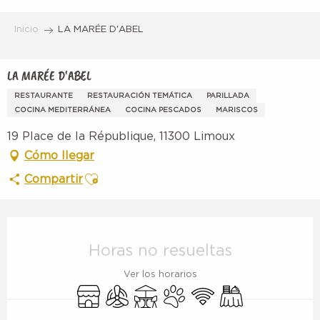
Aller
au
Inicio
LA MARÉE D'ABEL
contenu
principal
LA MARÉE D'ABEL
RESTAURANTE
RESTAURACIÓN TEMÁTICA
PARILLADA
COCINA MEDITERRÁNEA
COCINA PESCADOS
MARISCOS
19 Place de la République, 11300 Limoux
Cómo llegar
Ajouter aux favoris
Compartir
Horarios y datos de contacto
Horas no resueltas
Ver los horarios
Tienda
Aire Acondicionado
Terraza
Se aceptan animales
Wifi
Banquete