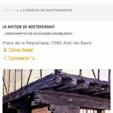
Aller
au
Inicio
LA MAISON DE NOSTRADAMUS
contenu
principal
LA MAISON DE NOSTRADAMUS
APARTAMENTOS DE VACACIONES AMUEBLADOS
Place de la République, 11580 Alet-les-Bains
Cómo llegar
Ajouter aux favoris
Compartir