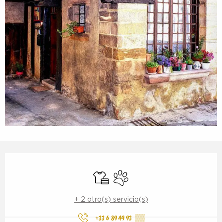
Horarios y datos de contacto
Sábanas y ropa de cama
Se aceptan animales
+ 2 otro(s) servicio(s)
+33 6 89 49 93
▒▒