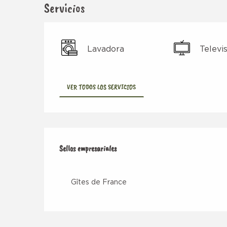
Servicios
Lavadora
Televi
VER TODOS LOS SERVICIOS
Oferta de prestacio
Sellos empresariales
Sellos empresariales
Gîtes de France