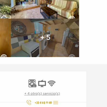
+ 5
Horarios y datos de conta
Lavadora
Televisión
Wifi
+ 4 otro(s) servicio(s)
+33 4 68 11 40
▒▒