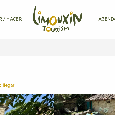
R / HACER
AGEND
 llegar