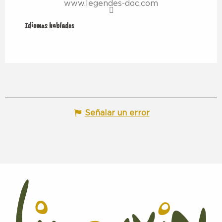
www.legendes-doc.com
Idiomas hablados
Idiomas hablados
Señalar un error