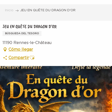
Aller
au
Inicio
JEU EN QUÊTE DU DRAGON D'OR
contenu
principal
JEU EN QUÊTE DU DRAGON D'OR
BÚSQUEDA DEL TESORO
11190 Rennes-le-Château
Cómo llegar
Ajouter aux favoris
Compartir