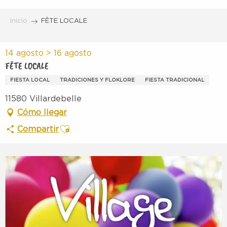
Aller
au
Inicio
FÊTE LOCALE
contenu
principal
14 agosto > 16 agosto
FÊTE LOCALE
FIESTA LOCAL
TRADICIONES Y FLOKLORE
FIESTA TRADICIONAL
11580 Villardebelle
Cómo llegar
Ajouter aux favoris
Compartir