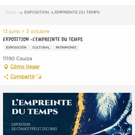
Aller
au
Inicio
EXPOSITION -L'EMPREINTE DU TEMPS
contenu
principal
13 junio > 3 octubre
EXPOSITION -L'EMPREINTE DU TEMPS
EXPOSICIÓN
CULTURAL
PATRIMONIO
11190 Couiza
Cómo llegar
Ajouter aux favoris
Compartir