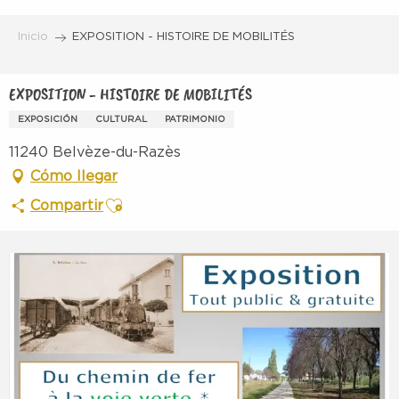
Aller
au
Inicio
EXPOSITION - HISTOIRE DE MOBILITÉS
contenu
principal
EXPOSITION - HISTOIRE DE MOBILITÉS
EXPOSICIÓN
CULTURAL
PATRIMONIO
11240 Belvèze-du-Razès
Cómo llegar
Ajouter aux favoris
Compartir