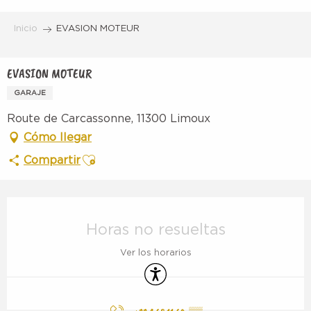
Aller
au
Inicio
EVASION MOTEUR
contenu
principal
EVASION MOTEUR
GARAJE
Route de Carcassonne, 11300 Limoux
Cómo llegar
Ajouter aux favoris
Compartir
Horarios y datos de contacto
Horas no resueltas
Ver los horarios
Accesibilidad