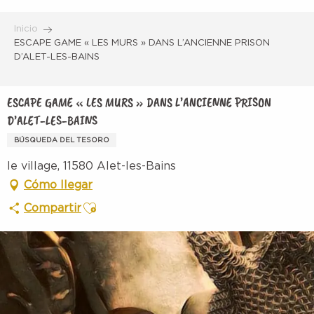
Aller
au
Inicio
contenu
ESCAPE GAME « LES MURS » DANS L’ANCIENNE PRISON
D’ALET-LES-BAINS
principal
ESCAPE GAME « LES MURS » DANS L’ANCIENNE PRISON
D’ALET-LES-BAINS
BÚSQUEDA DEL TESORO
le village, 11580 Alet-les-Bains
Cómo llegar
Ajouter aux favoris
Compartir