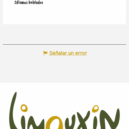
Idiomas hablados
Idiomas hablados
Señalar un error