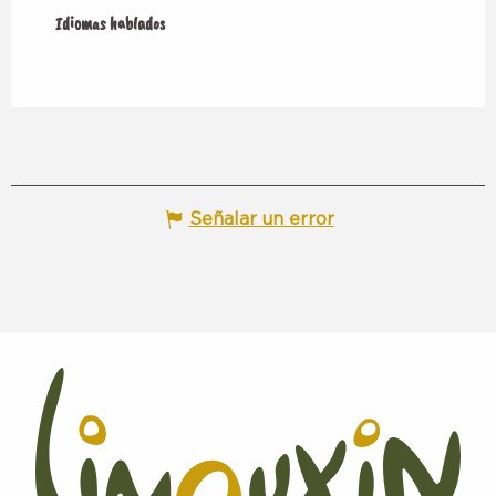
Idiomas hablados
Idiomas hablados
Señalar un error