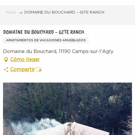
Aller
au
Inicio
DOMAINE DU BOUCHARD - GITE RANCH
contenu
principal
DOMAINE DU BOUCHARD - GITE RANCH
APARTAMENTOS DE VACACIONES AMUEBLADOS
Domaine du Bouchard, 11190 Camps-sur-l'Agly
Cómo llegar
Ajouter aux favoris
Compartir