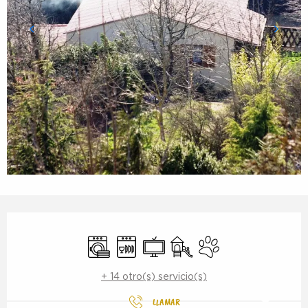
Horarios y datos de contacto
Lavadora
Lavavajillas
Televisión
Juegos infantiles / Zona 
Se aceptan animale
+ 14 otro(s) servicio(s)
LLAMAR