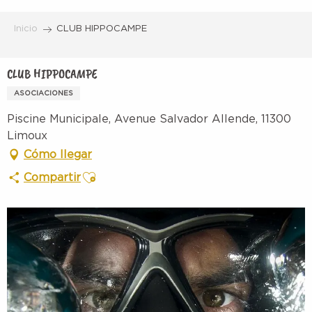
Aller
au
Inicio
CLUB HIPPOCAMPE
contenu
principal
CLUB HIPPOCAMPE
ASOCIACIONES
Piscine Municipale, Avenue Salvador Allende, 11300
Limoux
Cómo llegar
Ajouter aux favoris
Compartir