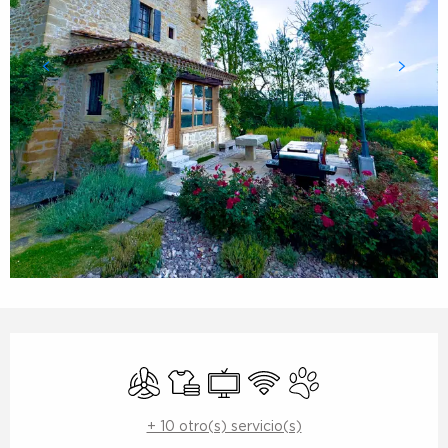
Horarios y datos de contacto
Aire Acondicionado
Sábanas y ropa de cama
Televisión
Wifi
Se aceptan animale
+ 10 otro(s) servicio(s)