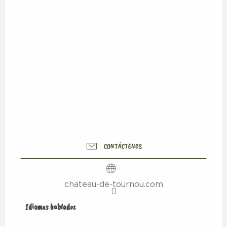
CONTÁCTENOS
chateau-de-tournou.com
Idiomas hablados
Idiomas hablados