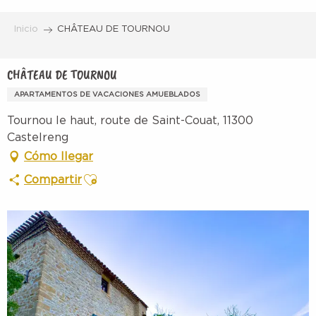
Aller
au
Inicio
CHÂTEAU DE TOURNOU
contenu
principal
CHÂTEAU DE TOURNOU
APARTAMENTOS DE VACACIONES AMUEBLADOS
Tournou le haut, route de Saint-Couat, 11300
Castelreng
Cómo llegar
Ajouter aux favoris
Compartir