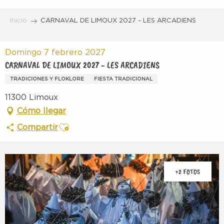
Aller
au
Inicio
CARNAVAL DE LIMOUX 2027 - LES ARCADIENS
contenu
principal
Domingo 7 febrero 2027
CARNAVAL DE LIMOUX 2027 - LES ARCADIENS
TRADICIONES Y FLOKLORE
FIESTA TRADICIONAL
11300 Limoux
Cómo llegar
Ajouter aux favoris
Compartir
+2 FOTOS