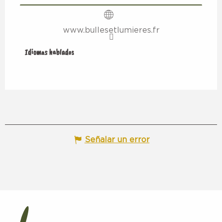
www.bullesetlumieres.fr
Idiomas hablados
Idiomas hablados
Señalar un error