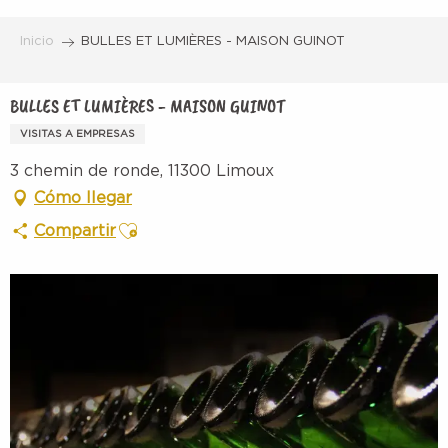
Aller
au
Inicio
BULLES ET LUMIÈRES - MAISON GUINOT
contenu
principal
BULLES ET LUMIÈRES - MAISON GUINOT
VISITAS A EMPRESAS
3 chemin de ronde, 11300 Limoux
Cómo llegar
Ajouter aux favoris
Compartir