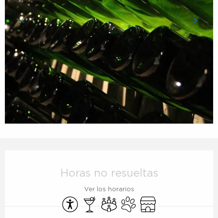
Horarios y datos de contacto
Horas no resueltas
Ver los horarios
Accesibilidad
Bar / Refrigerio
Sala de reuniones
Se aceptan animales
Tienda