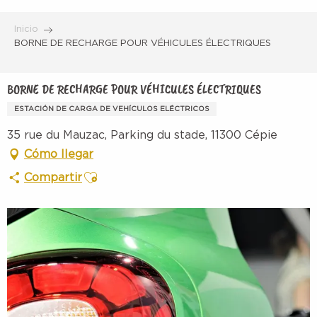
Aller
au
Inicio
contenu
BORNE DE RECHARGE POUR VÉHICULES ÉLECTRIQUES
principal
BORNE DE RECHARGE POUR VÉHICULES ÉLECTRIQUES
ESTACIÓN DE CARGA DE VEHÍCULOS ELÉCTRICOS
35 rue du Mauzac, Parking du stade, 11300 Cépie
Cómo llegar
Ajouter aux favoris
Compartir