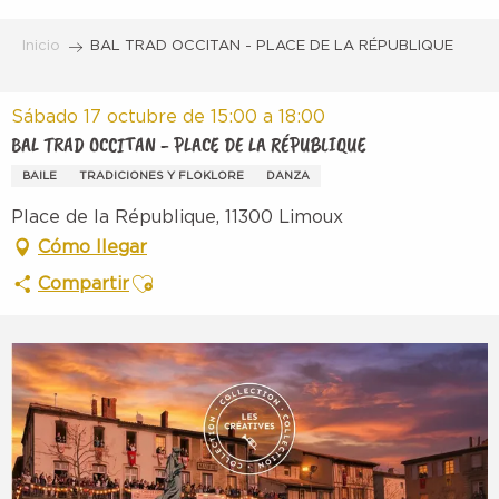
Aller
au
Inicio
BAL TRAD OCCITAN - PLACE DE LA RÉPUBLIQUE
contenu
principal
Sábado 17 octubre de 15:00 a 18:00
BAL TRAD OCCITAN - PLACE DE LA RÉPUBLIQUE
BAILE
TRADICIONES Y FLOKLORE
DANZA
Place de la République, 11300 Limoux
Cómo llegar
Ajouter aux favoris
Compartir