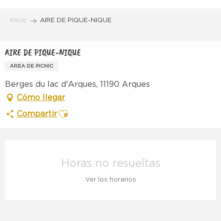
Aller
au
Inicio
AIRE DE PIQUE-NIQUE
contenu
principal
AIRE DE PIQUE-NIQUE
AREA DE PICNIC
Berges du lac d'Arques, 11190 Arques
Cómo llegar
Ajouter aux favoris
Compartir
Horarios y datos de contacto
Horas no resueltas
Ver los horarios