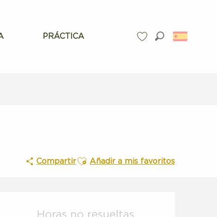
A
PRÁCTICA
Buscar
Voir les favoris
Ajouter aux favoris
Compartir
Añadir a mis favoritos
Horarios y datos de conta
Horas no resueltas