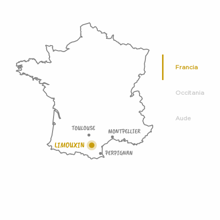
Francia
Occitania
Aude