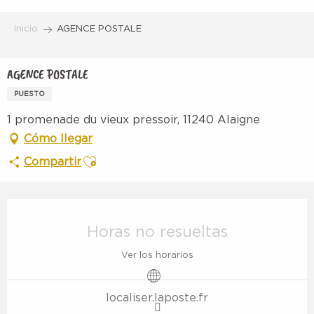
Aller
au
Inicio
AGENCE POSTALE
contenu
principal
AGENCE POSTALE
PUESTO
1 promenade du vieux pressoir, 11240 Alaigne
Cómo llegar
Ajouter aux favoris
Compartir
Horarios y datos de contacto
Horas no resueltas
Ver los horarios
localiser.laposte.fr