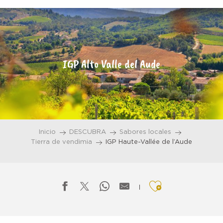
Aller
au
contenu
principal
IGP Alto Valle del Aude
Inicio
DESCUBRA
Sabores locales
Tierra de vendimia
IGP Haute-Vallée de l’Aude
Ajouter aux f