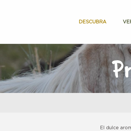
Aller
au
contenu
DESCUBRA
VE
principal
Pr
El dulce arom