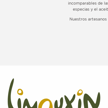
incomparables de las 
especias y el acei
Nuestros artesanos
CHÂTEAU D'ANTUGNAC
SCEA MENARD DE GINESTOUS
DOMAINE COLLIN
DOMAINE ROSIER
DOMAINE DE CAPDEPON
BOUCHERIE CHARCUTERIE DELVALS SUBIAS
BOUCHERIE REVEL