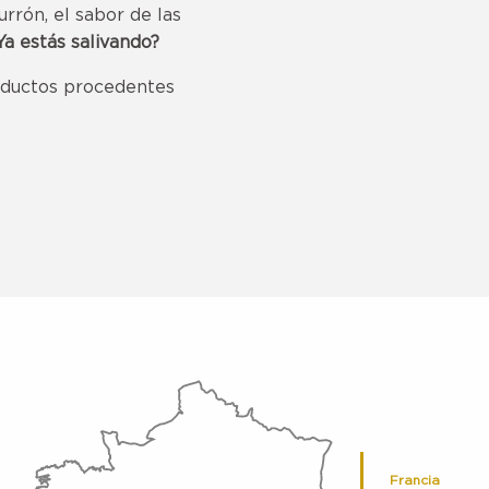
urrón, el sabor de las
Ya estás salivando?
oductos procedentes
avoris
Francia