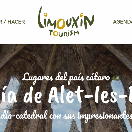
R / HACER
AGEND
Lugares del país cátaro
ía de Alet-les-
día-catedral con sus impresionantes