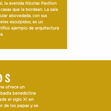
l, la avenida Nicolas Pavillon
 casas que la bordean. La sala
tular abovedada, con sus
teles esculpidos, es un
ífico ejemplo de arquitectura
a.
OS
ame ofrece un
abadía benedictina
de el siglo XI en
or de los papas
y se