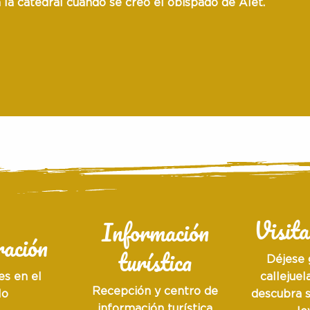
n la
catedral
cuando se creó el obispado de Alet.
Visita
Información
ación
turística
Déjese 
es en el
callejuel
Recepción y centro de
lo
descubra s
información turística