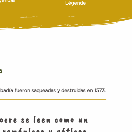
yendas
Légende
s
badía
fueron
saqueadas
y
destruidas
en
1573
.
ocre se leen como un
s
románicos
y
góticos
.