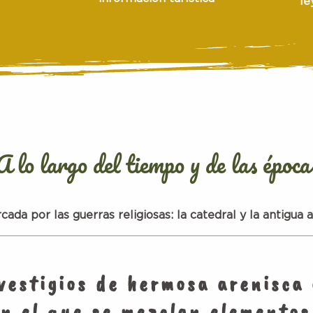
le
A lo largo del tiempo y de las época
rcada por las
guerras religiosas
: la
catedral
y la antigua
a
vestigios
de hermosa arenisca 
en el que se mezclan elemento