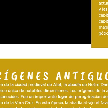
actua
y las
capi
capi
magn
gótic
RÍGENES ANTIGU
ón de la ciudad medieval de Alet, la abadía de Notre D
nico único
de notables dimensiones. Los
orígenes
de la 
conocidos
. Fue un importante
lugar de peregrinación
des
o de la Vera Cruz
. En esta época, la abadía
atrajo el fav