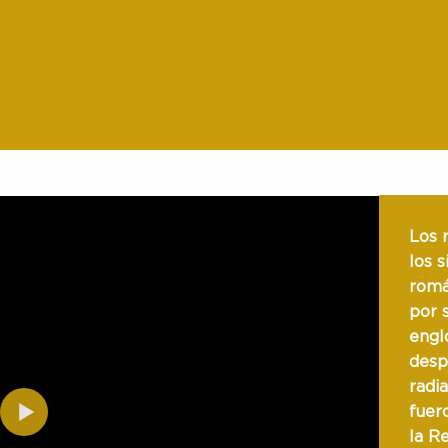
Los 
los s
romá
por 
engl
desp
radia
fuer
la R