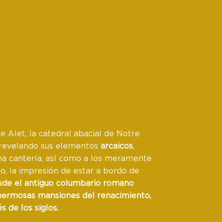
 Alet, la catedral abacial de Notre
 revelando sus elementos
arcaicos
,
na cantería, así como a los meramente
lo, la impresión de estar a bordo de
sde el antiguo
columbario romano
hermosas mansiones
del
renacimiento
,
és de los siglos
.