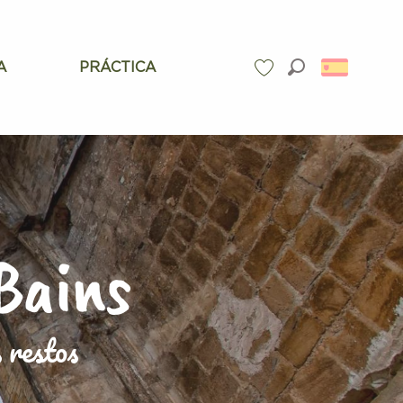
A
PRÁCTICA
Buscar
Voir les favoris
Bains
 restos