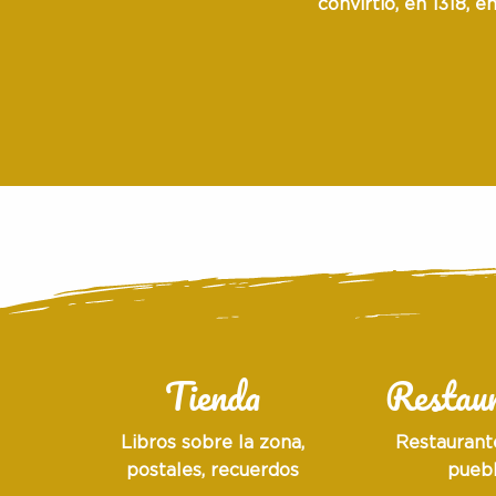
convirtió, en 1318, e
Tienda
Restaur
Libros sobre la zona,
Restaurant
postales, recuerdos
pueb